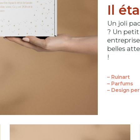
Il ét
Un joli p
? Un petit
entreprise,
belles at
!
– Ruinart
– Parfums
– Design per